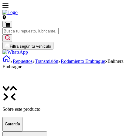
Filtra según tu vehículo
Repuestos
Transmisión
Rodamiento Embrague
Balinera
Embrague
Sobre este producto
Garantía