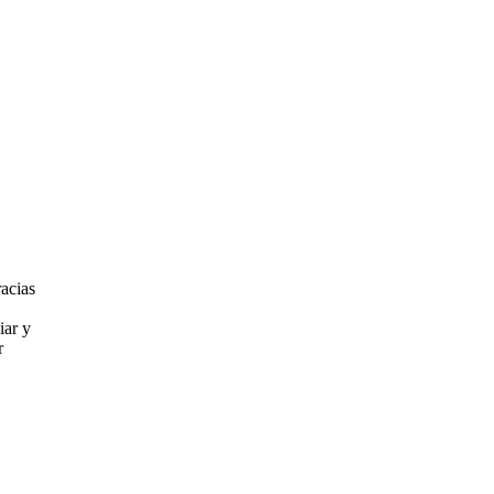
racias
iar y
r