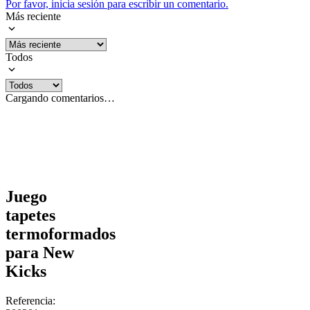
Por favor, inicia sesión para escribir un comentario.
Más reciente
Todos
Cargando comentarios…
Juego
tapetes
termoformados
para New
Kicks
Referencia
: