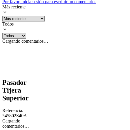
Por favor, inicia sesión para escribir un comentario.
Más reciente
Todos
Cargando comentarios…
Pasador
Tijera
Superior
Referencia
:
545802S40A
Cargando
comentarios…