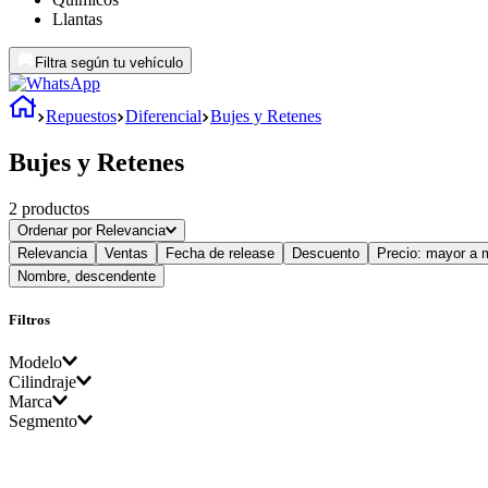
Llantas
Filtra según tu vehículo
Repuestos
Diferencial
Bujes y Retenes
Bujes y Retenes
2
productos
Ordenar por
Relevancia
Relevancia
Ventas
Fecha de release
Descuento
Precio: mayor a 
Nombre, descendente
Filtros
Modelo
Cilindraje
Marca
Murano Z50
Segmento
2.500
Nissan
Murano Z51
2.400
Pick Up D22