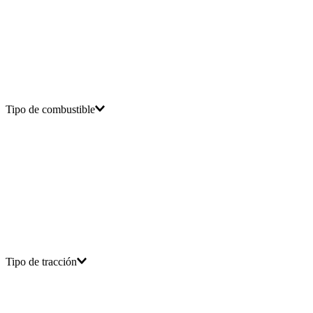
2.200
X-Trail T30
3.500
Tipo de combustible
Tipo de tracción